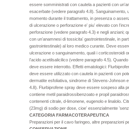
essere somministrati con cautela a pazienti con un'an
esacerbate (vedere paragrafo 4.8). Sanguinamento, ulc
momento durante il trattamento, in presenza o assenza 
di ulcerazione o perforazione e' piu' elevato con l'i
perforazione (vedere paragrafo 4.3) e negli anziani; qu
con un'anamnesi di tossicita' gastrointestinale, in pa
gastrointestinale) al loro medico curante. Deve esser
ulcerazione o sanguinamento, quali i corticosteroidi oral
l'acido acetilsalicilico (vedere paragrafo 4.5). Quando
deve essere interrotto. Effetti ematologici: Flurbipro
deve essere utilizzato con cautela in pazienti con pote
dermatite esfoliativa, sindrome di Stevens-Johnson e 
4.8). Flurbiprofene spray deve essere sospeso alla pr
contiene metil paraidrossibenzoato e propil paraidros
contenenti citrale, d-limonene, eugenolo e linalolo. 
(23mg) di sodio per dose, cioe' essenzialmente 'senz
CATEGORIA FARMACOTERAPEUTICA
Preparazioni per il cavo faringeo, altre preparazioni pe
CONSERVAZIONE