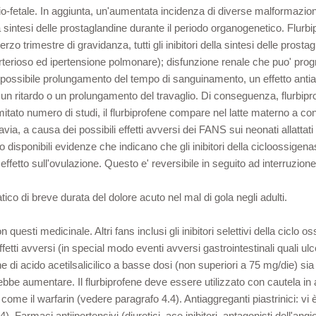
rio-fetale. In aggiunta, un'aumentata incidenza di diverse malformazioni,
la sintesi delle prostaglandine durante il periodo organogenetico. Flur
zo trimestre di gravidanza, tutti gli inibitori della sintesi delle prosta
erioso ed ipertensione polmonare); disfunzione renale che puo' progre
: possibile prolungamento del tempo di sanguinamento, un effetto ant
n un ritardo o un prolungamento del travaglio. Di conseguenza, flurbipro
imitato numero di studi, il flurbiprofene compare nel latte materno a 
ttavia, a causa dei possibili effetti avversi dei FANS sui neonati allatta
ono disponibili evidenze che indicano che gli inibitori della cicloossig
ffetto sull'ovulazione. Questo e' reversibile in seguito ad interruzione
ico di breve durata del dolore acuto nel mal di gola negli adulti.
questi medicinale. Altri fans inclusi gli inibitori selettivi della ciclo o
effetti avversi (in special modo eventi avversi gastrointestinali quali 
ne di acido acetilsalicilico a basse dosi (non superiori a 75 mg/die) 
trebbe aumentare. Il flurbiprofene deve essere utilizzato con cautela in
i come il warfarin (vedere paragrafo 4.4). Antiaggreganti piastrinici: vi
armaci antiipertensivi (diuretici, ace inibitori, antagonisti dell'angiote