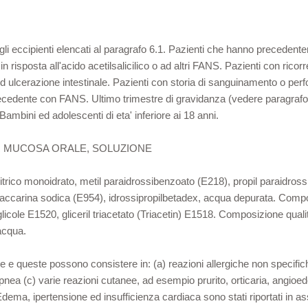
degli eccipienti elencati al paragrafo 6.1. Pazienti che hanno precedent
risposta all'acido acetilsalicilico o ad altri FANS. Pazienti con ricor
 ed ulcerazione intestinale. Pazienti con storia di sanguinamento o perfo
recedente con FANS. Ultimo trimestre di gravidanza (vedere paragrafo 
Bambini ed adolescenti di eta' inferiore ai 18 anni.
R MUCOSA ORALE, SOLUZIONE
itrico monoidrato, metil paraidrossibenzoato (E218), propil paraidros
 saccarina sodica (E954), idrossipropilbetadex, acqua depurata. Comp
icole E1520, gliceril triacetato (Triacetin) E1518. Composizione quali
acqua.
e e queste possono consistere in: (a) reazioni allergiche non specifiche e
(c) varie reazioni cutanee, ad esempio prurito, orticaria, angioede
Edema, ipertensione ed insufficienza cardiaca sono stati riportati in 