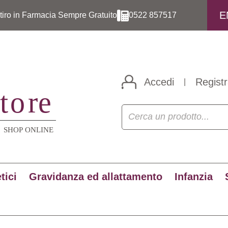
E
itiro in Farmacia Sempre Gratuito
0522 857517
Accedi
Registr
|
tici
Gravidanza ed allattamento
Infanzia