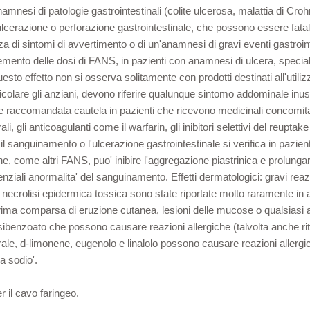
amnesi di patologie gastrointestinali (colite ulcerosa, malattia di Cr
erazione o perforazione gastrointestinale, che possono essere fatali, 
di sintomi di avvertimento o di un'anamnesi di gravi eventi gastrointes
ncremento delle dosi di FANS, in pazienti con anamnesi di ulcera, spe
esto effetto non si osserva solitamente con prodotti destinati all'util
rticolare gli anziani, devono riferire qualunque sintomo addominale i
e raccomandata cautela in pazienti che ricevono medicinali concomita
i, gli anticoagulanti come il warfarin, gli inibitori selettivi del reuptak
 il sanguinamento o l'ulcerazione gastrointestinale si verifica in pazi
fene, come altri FANS, puo' inibire l'aggregazione piastrinica e prolun
nziali anormalita' del sanguinamento. Effetti dermatologici: gravi reazio
necrolisi epidermica tossica sono state riportate molto raramente in 
ima comparsa di eruzione cutanea, lesioni delle mucose o qualsiasi alt
sibenzoato che possono causare reazioni allergiche (talvolta anche r
Citrale, d-limonene, eugenolo e linalolo possono causare reazioni alle
a sodio'.
r il cavo faringeo.