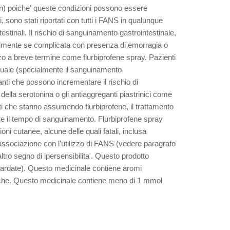
ohn) poiche' queste condizioni possono essere
sono stati riportati con tutti i FANS in qualunque
tinali. Il rischio di sanguinamento gastrointestinale,
cialmente se complicata con presenza di emorragia o
izzo a breve termine come flurbiprofene spray. Pazienti
nusuale (specialmente il sanguinamento
nti che possono incrementare il rischio di
e della serotonina o gli antiaggreganti piastrinici come
enti che stanno assumendo flurbiprofene, il trattamento
gare il tempo di sanguinamento. Flurbiprofene spray
ni cutanee, alcune delle quali fatali, inclusa
associazione con l'utilizzo di FANS (vedere paragrafo
ro segno di ipersensibilita'. Questo prodotto
itardate). Questo medicinale contiene aromi
rgiche. Questo medicinale contiene meno di 1 mmol