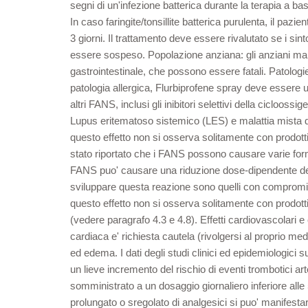
segni di un'infezione batterica durante la terapia a ba
In caso faringite/tonsillite batterica purulenta, il pa
3 giorni. Il trattamento deve essere rivalutato se i si
essere sospeso. Popolazione anziana: gli anziani m
gastrointestinale, che possono essere fatali. Patologi
patologia allergica, Flurbiprofene spray deve essere ut
altri FANS, inclusi gli inibitori selettivi della ciclo
Lupus eritematoso sistemico (LES) e malattia mista d
questo effetto non si osserva solitamente con prodotti
stato riportato che i FANS possono causare varie forme
FANS puo' causare una riduzione dose-dipendente della 
sviluppare questa reazione sono quelli con compromissi
questo effetto non si osserva solitamente con prodotti 
(vedere paragrafo 4.3 e 4.8). Effetti cardiovascolari e
cardiaca e' richiesta cautela (rivolgersi al proprio me
ed edema. I dati degli studi clinici ed epidemiologici 
un lieve incremento del rischio di eventi trombotici ar
somministrato a un dosaggio giornaliero inferiore alle 
prolungato o sregolato di analgesici si puo' manifest