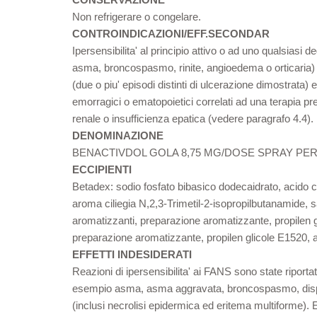
Non refrigerare o congelare.
CONTROINDICAZIONI/EFF.SECONDAR
Ipersensibilita' al principio attivo o ad uno qualsiasi 
asma, broncospasmo, rinite, angioedema o orticaria) in 
(due o piu' episodi distinti di ulcerazione dimostrata)
emorragici o ematopoietici correlati ad una terapia p
renale o insufficienza epatica (vedere paragrafo 4.4). 
DENOMINAZIONE
BENACTIVDOL GOLA 8,75 MG/DOSE SPRAY PE
ECCIPIENTI
Betadex: sodio fosfato bibasico dodecaidrato, acido c
aroma ciliegia N,2,3-Trimetil-2-isopropilbutanamide,
aromatizzanti, preparazione aromatizzante, propilen gl
preparazione aromatizzante, propilen glicole E1520, 
EFFETTI INDESIDERATI
Reazioni di ipersensibilita' ai FANS sono state riportat
esempio asma, asma aggravata, broncospasmo, dispnea 
(inclusi necrolisi epidermica ed eritema multiforme). 