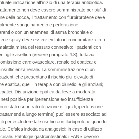
ale indicazione all'inizio di una terapia antibiotica.
l trattamento non deve essere somministrato per piu' di
one della bocca, il trattamento con flurbirprofene deve
cialmente sanguinamento e perforazione
fferenti o con un'anamnesi di asma bronchiale o
biprofene spray deve essere evitato in concomitanza con
malattia mista del tessuto connettivo: i pazienti con
ngite asettica (vedere paragrafo 4.8), tuttavia
promissione cardiovascolare, renale ed epatica: e'
e insufficienza renale. La somministrazione di un
zienti che presentano il rischio piu' elevato di
atica, quelli in terapia con diuretici e gli anziani;
i epatici. Disfunzione epatica da lieve a moderata
nesi positiva per ipertensione e/o insufficienza
 stati riscontrati ritenzione di liquidi, ipertensione
n trattamenti a lungo termine) puo' essere associato ad
enti per escludere tale rischio con flurbiprofene quando
le. Cefalea indotta da analgesici: in caso di utilizzo
cinale. Patologie gastrointestinali: i FANS devono