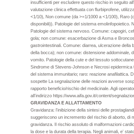
insufficienti per escludere questo rischio in seguito all'
valutazione clinica effettuata con flurbiprofene, uti
<1/10), Non comune (da >=1/1000 a <1/100), Raro (da 
disponibili)). Patologie del sistema emolinfopoietico
Patologie del sistema nervoso. Comune: capogiri, cef
gola; non comune: esacerbazione di Asma e Broncospas
gastrointestinali. Comune: diarrea, ulcerazione della b
della bocca); non comune: distensione addominale, dol
vomito. Patologie della cute e del tessuto sottocutane
Sindrome di Stevens-Johnson e Necrosi epidermica tos
del sistema immunitario; raro: reazione anafilattica. D
sospette La segnalazione delle reazioni avverse sospe
rapporto beneficio/rischio del medicinale. Agli operato
all'indirizzo https://www.aifa.gov.it/content/segnalazi
GRAVIDANZA E ALLATTAMENTO
Gravidanza: l'inibizione della sintesi delle prostaglan
suggeriscono un incremento del rischio di aborto, di mal
gravidanza. Il rischio assoluto di malformazioni cardi
la dose e la durata della terapia. Negli animali, e' s