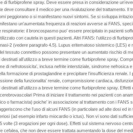
se di flurbiprofene spray. Deve essere presa in considerazione un'eventu
ziente deve consultare il medico per una rivalutazione del trattamento. I
ntomi peggiorano o si manifestano nuovi sintomi. Se si sviluppa irritazi
anifestano un'aumentata frequenza di reazioni avverse ai FANS, spe
e respiratorie: il broncospasmo puo' essere precipitato in pazienti so
ilizzato con cautela in questi pazienti. Altri FANS: l'utilizzo di flur
ossigenasi-2 (vedere paragrafo 4.5). Lupus eritematoso sistemico (LES) e 
el tessuto connettivo possono presentare un aumentato rischio di meni
 destinati all'utilizzo a breve termine come flurbiprofene spray. Com
 di nefrotossicita', inclusa nefrite interstiziale, sindrome nefrosica 
formazione di prostaglandine e precipitare l'insufficienza renale. I pa
one della funzionalita' renale, compromissione cardiaca, disfunzione ep
destinati all'utilizzo a breve termine come flurbiprofene spray. Effett
 cerebrovascolari Prima di iniziare il trattamento nei pazienti con anam
dico o farmacista) poiche' in associazione al trattamento con i FANS sono
suggeriscono che l'uso di alcuni FANS (in particolare ad alte dosi ed i
teriosi (ad esempio infarto miocardio o ictus). Non vi sono dati suffici
5 volte (3 erogazioni per ogni dose). Effetti sul sistema nervoso centra
are cefalea, che non deve essere trattata aumentando la dose del medi