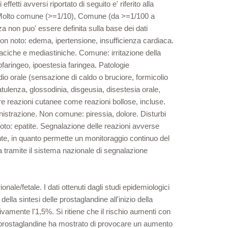
fetti avversi riportato di seguito e' riferito alla
TC. (Molto comune (>=1/10), Comune (da >=1/100 a
non puo' essere definita sulla base dei dati
Non noto: edema, ipertensione, insufficienza cardiaca.
aciche e mediastiniche. Comune: irritazione della
aringeo, ipoestesia faringea. Patologie
dio orale (sensazione di caldo o bruciore, formicolio
ulenza, glossodinia, disgeusia, disestesia orale,
re reazioni cutanee come reazioni bollose, incluse.
istrazione. Non comune: piressia, dolore. Disturbi
 noto: epatite. Segnalazione delle reazioni avverse
nte, in quanto permette un monitoraggio continuo del
ta tramite il sistema nazionale di segnalazione
ale/fetale. I dati ottenuti dagli studi epidemiologici
lla sintesi delle prostaglandine all'inizio della
vamente l'1,5%. Si ritiene che il rischio aumenti con
lle prostaglandine ha mostrato di provocare un aumento