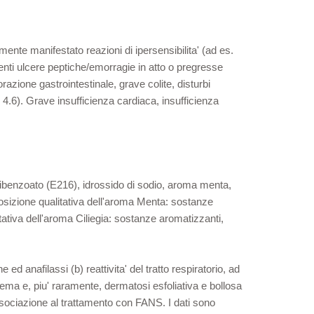
emente manifestato reazioni di ipersensibilita' (ad es.
renti ulcere peptiche/emorragie in atto o pregresse
razione gastrointestinale, grave colite, disturbi
4.6). Grave insufficienza cardiaca, insufficienza
sibenzoato (E216), idrossido di sodio, aroma menta,
osizione qualitativa dell'aroma Menta: sostanze
tativa dell'aroma Ciliegia: sostanze aromatizzanti,
d anafilassi (b) reattivita' del tratto respiratorio, ad
ma e, piu' raramente, dermatosi esfoliativa e bollosa
associazione al trattamento con FANS. I dati sono