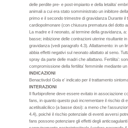
delle perdite pre- e post-impianto e della letalita' emb
animali a cui era stato somministrato un inibitore del
primo e il secondo trimestre di gravidanza Durante il ter
cardiopolmonare (con chiusura prematura del dotto art
La madre e il neonato, al termine della gravidanza, a
basse; inibizione delle contrazioni uterine risultante i
gravidanza (vedi paragrafo 4.3). Allattamento: in un l
abbia effetti negativi sul neonato allattato al seno. Tu
spray da parte delle madri che allattano. Fertilita': s
compromissione della fertilita' femminile mediante un e
INDICAZIONI
Benactivdol Gola e' indicato per il trattamento sintomat
INTERAZIONI
Il flurbiprofene deve essere evitato in associazione con 
fans, in quanto questo può incrementare il rischio di 
acetilsalicilico (a basse dosi): a meno che l'assunzio
4.4), poiché il rischio potenziale di eventi avversi po
fans possono potenziare gli effetti degli anticoagulant
sanguinamento gastrointestinale (vedere paragrafo 4.4). F