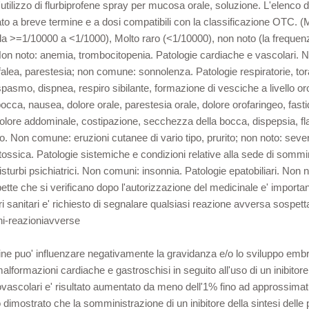
utilizzo di flurbiprofene spray per mucosa orale, soluzione. L'elenco di ef
lizzato a breve termine e a dosi compatibili con la classificazione O
>=1/10000 a <1/1000), Molto raro (<1/10000), non noto (la frequenza 
. Non noto: anemia, trombocitopenia. Patologie cardiache e vascolari. 
alea, parestesia; non comune: sonnolenza. Patologie respiratorie, tor
mo, dispnea, respiro sibilante, formazione di vesciche a livello orof
occa, nausea, dolore orale, parestesia orale, dolore orofaringeo, fasti
ore addominale, costipazione, secchezza della bocca, dispepsia, flat
o. Non comune: eruzioni cutanee di vario tipo, prurito; non noto: seve
sica. Patologie sistemiche e condizioni relative alla sede di sommin
isturbi psichiatrici. Non comuni: insonnia. Patologie epatobiliari. Non
tte che si verificano dopo l'autorizzazione del medicinale e' importa
ri sanitari e' richiesto di segnalare qualsiasi reazione avversa sospet
oni-reazioniavverse
dine puo' influenzare negativamente la gravidanza e/o lo sviluppo embrion
formazioni cardiache e gastroschisi in seguito all'uso di un inibitore de
ovascolari e' risultato aumentato da meno dell'1% fino ad approssimati
tato dimostrato che la somministrazione di un inibitore della sintesi de