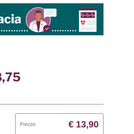
,75
€ 13,90
Prezzo: