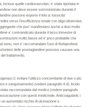
 incluse quelle cardiovascolari, e' stata riportata in
biprofene non deve essere somministrato durante il
glandine possono esporre il feto a: tossicita'
dire verso l'insufficienza renale con oligo-idramnios.
iaggregante che puo' manifestarsi anche a dosi molto
fene e' controindicato durante il terzo trimestre di
concentrazioni molto basse ed e' poco probabile che
ti al seno, non e' raccomandato l'uso di flurbiprofene
enasi/sintesi delle prostaglandine possono causare una
 del trattamento.
ssigenasi-2: evitare l'utilizzo concomitante di due o più
ulcere e sanguinamento) (vedere paragrafo 4.4). Acido
sia stata raccomandata dal medico (vedere paragrafo
 associazione con questi medicinale. Anticoagulanti: i
 è un aumentato rischio di ulcerazione o
nsina ii): i fans possono ridurre l'effetto dei diuretici.