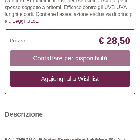
bambino. Per fototipi III e IV, pelli sensibili al sole e pelli
spesso soggette a eritemi. Efficace contro gli UVB-UVA
lunghi e corti. Contiene l'associazione esclusiva di principi
a...
Leggi tutto...
€ 28,50
Prezzo:
Contattare per disponibilità
Aggiungi alla
Wishlist
Descrizione
EAU THERMALE Avène Spray enfant / children 30+
Alta