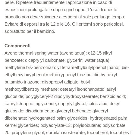
pelle. Ripetere frequentemente l'applicazione in caso di
esposizioni prolungate e dopo ogni bagno. L'uso di questo
prodotto non deve spingere a esporsi al sole per lungo tempo.
Evitare di esporsi tra le 12 e le 16. Gli eritemi sono pericolosi,
soprattutto per il bambino.
Componenti
Avene thermal spring water (avene aqua); c12-15 alkyl
benzoate; dicaprylyl carbonate; glycerin; water (aqua);
methylene bis-benzotriazolyl tetramethylbutylphenol [nano]; bis-
ethylhexyloxyphenol methoxyphenyl triazine; diethylhexyl
butamido triazone; diisopropyl adipate; butyl
methoxydibenzoylmethane; cetearyl isononanoate; lauryl
glucoside; polyglyceryl-2 dipolyhydroxystearate; benzoic acid;
caprylic/capric triglyceride; caprylyl glycol; citric acid; decyl
glucoside; disodium edta; glyceryl behenate; glyceryl
dibehenate; hydrogenated palm glycerides; hydrogenated palm
kernel glycerides; polyacrylate-13; polyisobutene; polysorbate
20; propylene glycol; sorbitan isostearate; tocopherol; tocopheryl