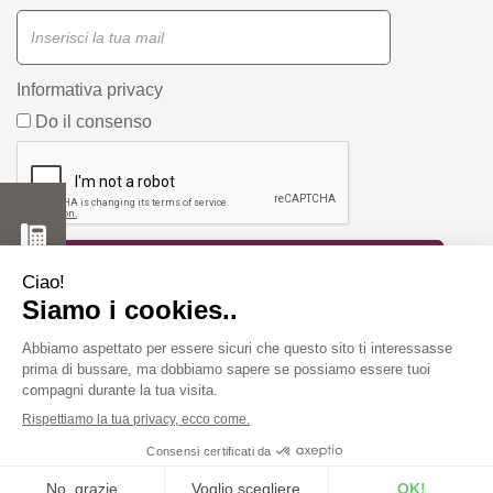
Informativa privacy
Do il consenso
Farmacia Fiorentini snc di Bergonzi Vittorio e C.
Piazza
Duca D'Aosta, 1/A 42019 Scandiano ( RE) -
info@farmastore.it
- Tel:
0522857517
- P.Iva 02908520352
Powered by
Prenofa
Web Design
Fulcri srl