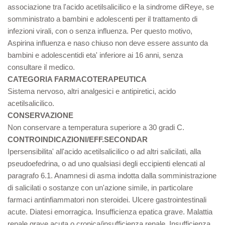
associazione tra l'acido acetilsalicilico e la sindrome diReye, se
somministrato a bambini e adolescenti per il trattamento di
infezioni virali, con o senza influenza. Per questo motivo,
Aspirina influenza e naso chiuso non deve essere assunto da
bambini e adolescentidi eta' inferiore ai 16 anni, senza
consultare il medico.
CATEGORIA FARMACOTERAPEUTICA
Sistema nervoso, altri analgesici e antipiretici, acido
acetilsalicilico.
CONSERVAZIONE
Non conservare a temperatura superiore a 30 gradi C.
CONTROINDICAZIONI/EFF.SECONDAR
Ipersensibilita' all'acido acetilsalicilico o ad altri salicilati, alla
pseudoefedrina, o ad uno qualsiasi degli eccipienti elencati al
paragrafo 6.1. Anamnesi di asma indotta dalla somministrazione
di salicilati o sostanze con un'azione simile, in particolare
farmaci antinfiammatori non steroidei. Ulcere gastrointestinali
acute. Diatesi emorragica. Insufficienza epatica grave. Malattia
renale grave acuta o cronica/insufficienza renale. Insufficienza