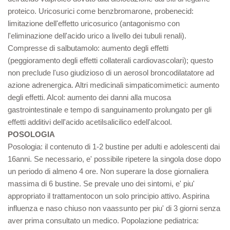
proteico. Uricosurici come benzbromarone, probenecid:
limitazione dell'effetto uricosurico (antagonismo con
l'eliminazione dell'acido urico a livello dei tubuli renali).
Compresse di salbutamolo: aumento degli effetti
(peggioramento degli effetti collaterali cardiovascolari); questo
non preclude l'uso giudizioso di un aerosol broncodilatatore ad
azione adrenergica. Altri medicinali simpaticomimetici: aumento
degli effetti. Alcol: aumento dei danni alla mucosa
gastrointestinale e tempo di sanguinamento prolungato per gli
effetti additivi dell'acido acetilsalicilico edell'alcool.
POSOLOGIA
Posologia: il contenuto di 1-2 bustine per adulti e adolescenti dai
16anni. Se necessario, e' possibile ripetere la singola dose dopo
un periodo di almeno 4 ore. Non superare la dose giornaliera
massima di 6 bustine. Se prevale uno dei sintomi, e' piu'
appropriato il trattamentocon un solo principio attivo. Aspirina
influenza e naso chiuso non vaassunto per piu' di 3 giorni senza
aver prima consultato un medico. Popolazione pediatrica: