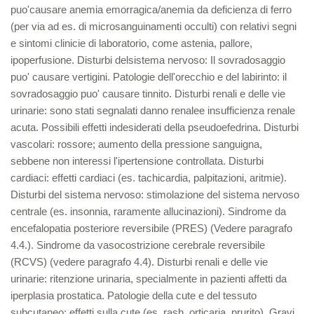
puo'causare anemia emorragica/anemia da deficienza di ferro
(per via ad es. di microsanguinamenti occulti) con relativi segni
e sintomi clinicie di laboratorio, come astenia, pallore,
ipoperfusione. Disturbi delsistema nervoso: Il sovradosaggio
puo' causare vertigini. Patologie dell'orecchio e del labirinto: il
sovradosaggio puo' causare tinnito. Disturbi renali e delle vie
urinarie: sono stati segnalati danno renalee insufficienza renale
acuta. Possibili effetti indesiderati della pseudoefedrina. Disturbi
vascolari: rossore; aumento della pressione sanguigna,
sebbene non interessi l'ipertensione controllata. Disturbi
cardiaci: effetti cardiaci (es. tachicardia, palpitazioni, aritmie).
Disturbi del sistema nervoso: stimolazione del sistema nervoso
centrale (es. insonnia, raramente allucinazioni). Sindrome da
encefalopatia posteriore reversibile (PRES) (Vedere paragrafo
4.4.). Sindrome da vasocostrizione cerebrale reversibile
(RCVS) (vedere paragrafo 4.4). Disturbi renali e delle vie
urinarie: ritenzione urinaria, specialmente in pazienti affetti da
iperplasia prostatica. Patologie della cute e del tessuto
subcutaneo: effetti sulla cute (es. rash, orticaria, prurito). Gravi