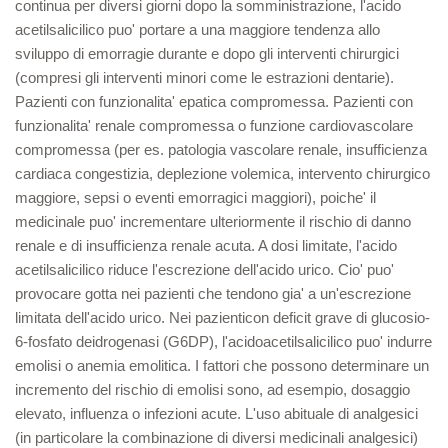
continua per diversi giorni dopo la somministrazione, l'acido
acetilsalicilico puo' portare a una maggiore tendenza allo
sviluppo di emorragie durante e dopo gli interventi chirurgici
(compresi gli interventi minori come le estrazioni dentarie).
Pazienti con funzionalita' epatica compromessa. Pazienti con
funzionalita' renale compromessa o funzione cardiovascolare
compromessa (per es. patologia vascolare renale, insufficienza
cardiaca congestizia, deplezione volemica, intervento chirurgico
maggiore, sepsi o eventi emorragici maggiori), poiche' il
medicinale puo' incrementare ulteriormente il rischio di danno
renale e di insufficienza renale acuta. A dosi limitate, l'acido
acetilsalicilico riduce l'escrezione dell'acido urico. Cio' puo'
provocare gotta nei pazienti che tendono gia' a un'escrezione
limitata dell'acido urico. Nei pazienticon deficit grave di glucosio-
6-fosfato deidrogenasi (G6DP), l'acidoacetilsalicilico puo' indurre
emolisi o anemia emolitica. I fattori che possono determinare un
incremento del rischio di emolisi sono, ad esempio, dosaggio
elevato, influenza o infezioni acute. L'uso abituale di analgesici
(in particolare la combinazione di diversi medicinali analgesici)