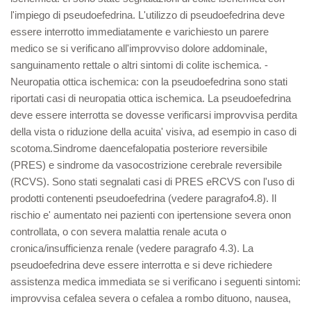
l'impiego di pseudoefedrina. L'utilizzo di pseudoefedrina deve
essere interrotto immediatamente e varichiesto un parere
medico se si verificano all'improvviso dolore addominale,
sanguinamento rettale o altri sintomi di colite ischemica. -
Neuropatia ottica ischemica: con la pseudoefedrina sono stati
riportati casi di neuropatia ottica ischemica. La pseudoefedrina
deve essere interrotta se dovesse verificarsi improvvisa perdita
della vista o riduzione della acuita' visiva, ad esempio in caso di
scotoma.Sindrome daencefalopatia posteriore reversibile
(PRES) e sindrome da vasocostrizione cerebrale reversibile
(RCVS). Sono stati segnalati casi di PRES eRCVS con l'uso di
prodotti contenenti pseudoefedrina (vedere paragrafo4.8). Il
rischio e' aumentato nei pazienti con ipertensione severa onon
controllata, o con severa malattia renale acuta o
cronica/insufficienza renale (vedere paragrafo 4.3). La
pseudoefedrina deve essere interrotta e si deve richiedere
assistenza medica immediata se si verificano i seguenti sintomi:
improvvisa cefalea severa o cefalea a rombo dituono, nausea,