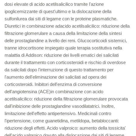
dosi elevate di acido acetilsalicilico tramite l'azione
ipoglicemizzante di quest'ultimo e la dislocazione della
sulfonilurea dai siti di legame con le proteine plasmatiche.
Diuretici in combinazione adacido acetilsalicilico: riduzione della
filtrazione glomerulare a causa della limitazione della sintesi
delle prostaglandine a livello dei reni. Glucocorticoidi sistemici,
tranne idrocortisone impiegato quale terapia sostitutiva nella
malattia di Addison: riduzione dei livelli ematici dei salicilati
durante il trattamento con corticosteroidi e rischio di overdose
da salicilati dopo l'interruzione di questo trattamento per
l'aumento dell'eliminazione dei salicilati ad opera dei
corticosteroidi. Inibitori dell'enzima di conversione
dell'angiotensina (ACE)in combinazione con acido
acetilsalicilico: riduzione della filtrazione glomerulare provocata
dall'inibizione delle prostaglandine vasodilatatrici. Inoltre,
limitazione dell'effetto antipertensivo. Medicinali contro
l'ipertensione, come guanetidina, metildopa, betabloccanti:
riduzione degli effetti. Acido valproico: aumento della tossicita'
dell'acido valproico dovuto alla dislocazione dai siti di legame