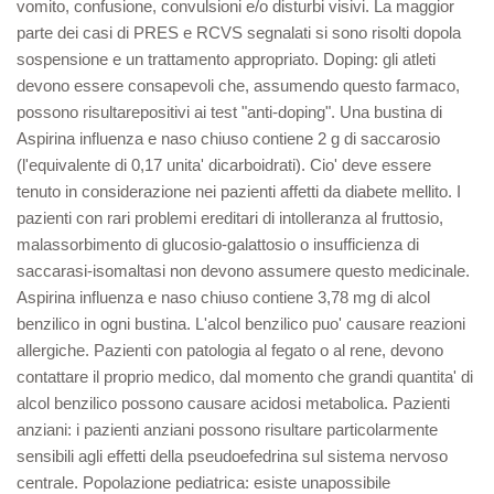
vomito, confusione, convulsioni e/o disturbi visivi. La maggior
parte dei casi di PRES e RCVS segnalati si sono risolti dopola
sospensione e un trattamento appropriato. Doping: gli atleti
devono essere consapevoli che, assumendo questo farmaco,
possono risultarepositivi ai test "anti-doping". Una bustina di
Aspirina influenza e naso chiuso contiene 2 g di saccarosio
(l'equivalente di 0,17 unita' dicarboidrati). Cio' deve essere
tenuto in considerazione nei pazienti affetti da diabete mellito. I
pazienti con rari problemi ereditari di intolleranza al fruttosio,
malassorbimento di glucosio-galattosio o insufficienza di
saccarasi-isomaltasi non devono assumere questo medicinale.
Aspirina influenza e naso chiuso contiene 3,78 mg di alcol
benzilico in ogni bustina. L'alcol benzilico puo' causare reazioni
allergiche. Pazienti con patologia al fegato o al rene, devono
contattare il proprio medico, dal momento che grandi quantita' di
alcol benzilico possono causare acidosi metabolica. Pazienti
anziani: i pazienti anziani possono risultare particolarmente
sensibili agli effetti della pseudoefedrina sul sistema nervoso
centrale. Popolazione pediatrica: esiste unapossibile