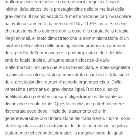
malformazioni cardiache e gastroschisi in seguito all'uso di
inibitori della sintesi delle prostaglandine nelle prime fasi della
gravidanza. Il rischio assoluto di malformazione cardiovascolare
ha avuto un aumento da meno dell'1% all'1,5% circa. Si ritiene
che questo rischio aumenti con la dose e la durata della terapia.
Negli animali, e' stato dimostrato che la somministrazione di un
inibitore della sintesi delle prostaglandine provoca un aumento
della perdita dell'embrione pre e post-impianto e della letalita'
embrio-fetale. Inoltre, un'aumentata incidenza di varie
malformazioni, incluse quelle cardiovascolari, e' stata segnalata
in animali ai quali era statosomministrato un inibitore della sintesi
delle prostaglandine duranteil periodo organogenetico. Dalla
ventesima settimana di gravidanza inpoi, l'utilizzo di acido
acetilsalicilico potrebbe causare oligoidramnios derivante da
disfunzione renale fetale. Questa condizione potrebbeessere
riscontrata poco dopo l'inizio del trattamento ed e' in
generereversibile con l'interruzione del trattamento. Inoltre, sono
stati segnalati casi di costrizione del dotto arterioso in seguito al
trattamento nel secondo trimestre, la maggior parte dei quali