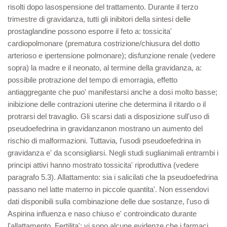
risolti dopo lasospensione del trattamento. Durante il terzo
trimestre di gravidanza, tutti gli inibitori della sintesi delle
prostaglandine possono esporre il feto a: tossicita'
cardiopolmonare (prematura costrizione/chiusura del dotto
arterioso e ipertensione polmonare); disfunzione renale (vedere
sopra) la madre e il neonato, al termine della gravidanza, a:
possibile protrazione del tempo di emorragia, effetto
antiaggregante che puo' manifestarsi anche a dosi molto basse;
inibizione delle contrazioni uterine che determina il ritardo o il
protrarsi del travaglio. Gli scarsi dati a disposizione sull'uso di
pseudoefedrina in gravidanzanon mostrano un aumento del
rischio di malformazioni. Tuttavia, l'usodi pseudoefedrina in
gravidanza e' da sconsigliarsi. Negli studi suglianimali entrambi i
principi attivi hanno mostrato tossicita' riproduttiva (vedere
paragrafo 5.3). Allattamento: sia i salicilati che la pseudoefedrina
passano nel latte materno in piccole quantita'. Non essendovi
dati disponibili sulla combinazione delle due sostanze, l'uso di
Aspirina influenza e naso chiuso e' controindicato durante
l'allattamento. Fertilita': vi sono alcune evidenze che i farmaci