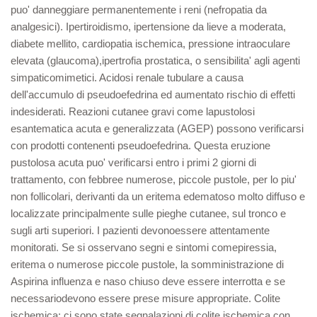
puo' danneggiare permanentemente i reni (nefropatia da
analgesici). Ipertiroidismo, ipertensione da lieve a moderata,
diabete mellito, cardiopatia ischemica, pressione intraoculare
elevata (glaucoma),ipertrofia prostatica, o sensibilita' agli agenti
simpaticomimetici. Acidosi renale tubulare a causa
dell'accumulo di pseudoefedrina ed aumentato rischio di effetti
indesiderati. Reazioni cutanee gravi come lapustolosi
esantematica acuta e generalizzata (AGEP) possono verificarsi
con prodotti contenenti pseudoefedrina. Questa eruzione
pustolosa acuta puo' verificarsi entro i primi 2 giorni di
trattamento, con febbree numerose, piccole pustole, per lo piu'
non follicolari, derivanti da un eritema edematoso molto diffuso e
localizzate principalmente sulle pieghe cutanee, sul tronco e
sugli arti superiori. I pazienti devonoessere attentamente
monitorati. Se si osservano segni e sintomi comepiressia,
eritema o numerose piccole pustole, la somministrazione di
Aspirina influenza e naso chiuso deve essere interrotta e se
necessariodevono essere prese misure appropriate. Colite
ischemica: ci sono state segnalazioni di colite ischemica con