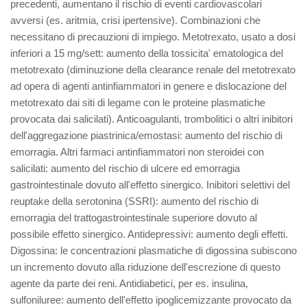
precedenti, aumentano il rischio di eventi cardiovascolari
avversi (es. aritmia, crisi ipertensive). Combinazioni che
necessitano di precauzioni di impiego. Metotrexato, usato a dosi
inferiori a 15 mg/sett: aumento della tossicita' ematologica del
metotrexato (diminuzione della clearance renale del metotrexato
ad opera di agenti antinfiammatori in genere e dislocazione del
metotrexato dai siti di legame con le proteine plasmatiche
provocata dai salicilati). Anticoagulanti, trombolitici o altri inibitori
dell'aggregazione piastrinica/emostasi: aumento del rischio di
emorragia. Altri farmaci antinfiammatori non steroidei con
salicilati: aumento del rischio di ulcere ed emorragia
gastrointestinale dovuto all'effetto sinergico. Inibitori selettivi del
reuptake della serotonina (SSRI): aumento del rischio di
emorragia del trattogastrointestinale superiore dovuto al
possibile effetto sinergico. Antidepressivi: aumento degli effetti.
Digossina: le concentrazioni plasmatiche di digossina subiscono
un incremento dovuto alla riduzione dell'escrezione di questo
agente da parte dei reni. Antidiabetici, per es. insulina,
sulfoniluree: aumento dell'effetto ipoglicemizzante provocato da