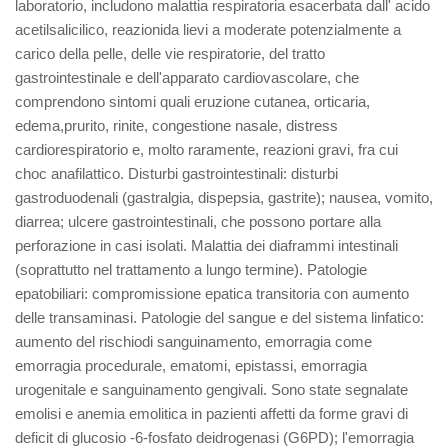
laboratorio, includono malattia respiratoria esacerbata dall' acido
acetilsalicilico, reazionida lievi a moderate potenzialmente a
carico della pelle, delle vie respiratorie, del tratto
gastrointestinale e dell'apparato cardiovascolare, che
comprendono sintomi quali eruzione cutanea, orticaria,
edema,prurito, rinite, congestione nasale, distress
cardiorespiratorio e, molto raramente, reazioni gravi, fra cui
choc anafilattico. Disturbi gastrointestinali: disturbi
gastroduodenali (gastralgia, dispepsia, gastrite); nausea, vomito,
diarrea; ulcere gastrointestinali, che possono portare alla
perforazione in casi isolati. Malattia dei diaframmi intestinali
(soprattutto nel trattamento a lungo termine). Patologie
epatobiliari: compromissione epatica transitoria con aumento
delle transaminasi. Patologie del sangue e del sistema linfatico:
aumento del rischiodi sanguinamento, emorragia come
emorragia procedurale, ematomi, epistassi, emorragia
urogenitale e sanguinamento gengivali. Sono state segnalate
emolisi e anemia emolitica in pazienti affetti da forme gravi di
deficit di glucosio -6-fosfato deidrogenasi (G6PD); l'emorragia