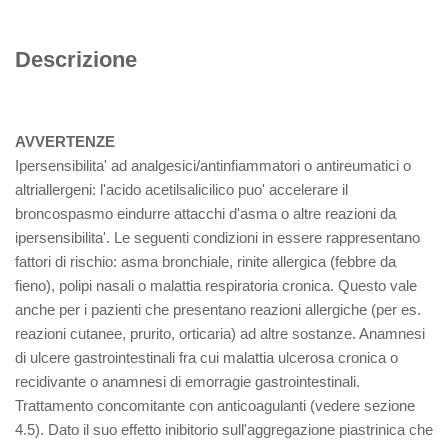
Descrizione
AVVERTENZE
Ipersensibilita' ad analgesici/antinfiammatori o antireumatici o
altriallergeni: l'acido acetilsalicilico puo' accelerare il
broncospasmo eindurre attacchi d'asma o altre reazioni da
ipersensibilita'. Le seguenti condizioni in essere rappresentano
fattori di rischio: asma bronchiale, rinite allergica (febbre da
fieno), polipi nasali o malattia respiratoria cronica. Questo vale
anche per i pazienti che presentano reazioni allergiche (per es.
reazioni cutanee, prurito, orticaria) ad altre sostanze. Anamnesi
di ulcere gastrointestinali fra cui malattia ulcerosa cronica o
recidivante o anamnesi di emorragie gastrointestinali.
Trattamento concomitante con anticoagulanti (vedere sezione
4.5). Dato il suo effetto inibitorio sull'aggregazione piastrinica che