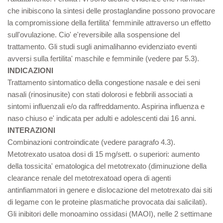
che inibiscono la sintesi delle prostaglandine possono provocare
la compromissione della fertilita' femminile attraverso un effetto
sull'ovulazione. Cio' e'reversibile alla sospensione del
trattamento. Gli studi sugli animalihanno evidenziato eventi
avversi sulla fertilita' maschile e femminile (vedere par 5.3).
INDICAZIONI
Trattamento sintomatico della congestione nasale e dei seni
nasali (rinosinusite) con stati dolorosi e febbrili associati a
sintomi influenzali e/o da raffreddamento. Aspirina influenza e
naso chiuso e' indicata per adulti e adolescenti dai 16 anni.
INTERAZIONI
Combinazioni controindicate (vedere paragrafo 4.3).
Metotrexato usatoa dosi di 15 mg/sett. o superiori: aumento
della tossicita' ematologica del metotrexato (diminuzione della
clearance renale del metotrexatoad opera di agenti
antinfiammatori in genere e dislocazione del metotrexato dai siti
di legame con le proteine plasmatiche provocata dai salicilati).
Gli inibitori delle monoamino ossidasi (MAOI), nelle 2 settimane