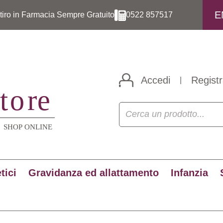
E
itiro in Farmacia Sempre Gratuito
0522 857517
Accedi
Registr
|
tici
Gravidanza ed allattamento
Infanzia