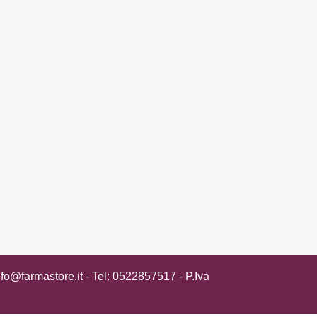
nfo@farmastore.it
- Tel:
0522857517
- P.Iva