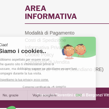
AREA
INFORMATIVA
Modalità di Pagamento
Costi di Spedizione
Informativa Privacy
Cookie Policy
Condizioni di Vendita
Farmacie di Turno a Scandiano (RE)
Farmacia Fiorentini snc di Bergonzi Vit