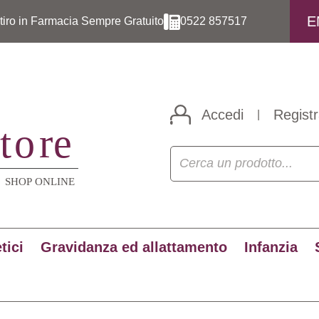
E
itiro in Farmacia Sempre Gratuito
0522 857517
Accedi
Registr
|
tici
Gravidanza ed allattamento
Infanzia