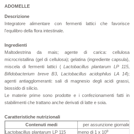
ADOMELLE
Descrizione
Integratore alimentare con fermenti lattici che favorisce
l'equilibro della flora intestinale.
Ingredienti
Maltodestrina da mais; agente di carica: cellulosa
microcristallina (gel di cellulosa); gelatina (ingrediente capsula),
miscela di fermenti lattici (
Lactobacillus plantarum LP 115
,
Bifidobacterium breve B3
,
Lactobacillus acidophilus LA 14
);
agenti antiagglomeranti: sali di magnesio degli acidi grassi,
biossido di silicio.
Le materie prime sono prodotte e i confezionamenti fatti in
stabilimenti che trattano anche derivati di latte e soia.
Caratteristiche nutrizionali
Contenuti medi
per assunzione giornaliera
9
Lactobacillus plantarum LP 115
meno di 1 x 10