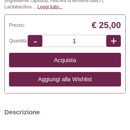
(ingrediente capsula), miscela di fermenti lattici (
Lactobacillus ...
Leggi tutto...
€ 25,00
Prezzo:
+
-
Quantità:
Acquista
Aggiungi alla
Wishlist
Descrizione