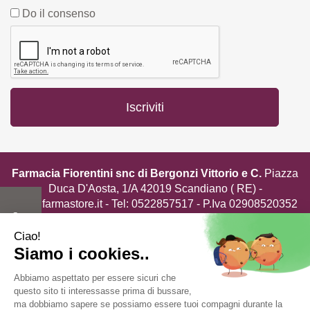
Do il consenso
Farmacia Fiorentini snc di Bergonzi Vittorio e C.
Piazza
Duca D'Aosta, 1/A 42019 Scandiano ( RE) -
info@farmastore.it
- Tel:
0522857517
- P.Iva 02908520352
Powered by
Prenofa
Web Design
Fulcri srl